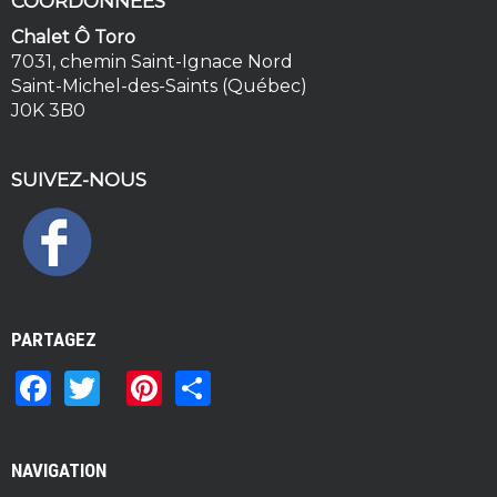
COORDONNÉES
Chalet Ô Toro
7031, chemin Saint-Ignace Nord
Saint-Michel-des-Saints (Québec)
J0K 3B0
SUIVEZ-NOUS
PARTAGEZ
F
T
Pi
S
a
w
n
h
c
it
te
ar
NAVIGATION
e
te
re
e