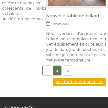
bs
Nouvelle table de billard
ur
c
9 mars 2018
Nous venons d'acquérir une nouvelle table de
r
billard, pour remplacer celle qui avait fait son temps.
Cet équipement s'ajoute aux autres (table de poker,
jeu de dars, jeu de poches, etc.) qui remplissent notre
salle de jeu pour vos soirées entres amis ou en cas de
mauvaise température.
1
2
3
Voir toutes les nouvelles