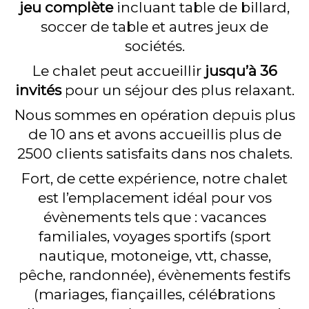
jeu complète
incluant table de billard,
e
soccer de table et autres jeux de
l
sociétés.
-
Le chalet peut accueillir
jusqu’à 36
invités
pour un séjour des plus relaxant.
d
Nous sommes en opération depuis plus
e
de 10 ans et avons accueillis plus de
s
2500 clients satisfaits dans nos chalets.
-
Fort, de cette expérience, notre chalet
S
est l’emplacement idéal pour vos
évènements tels que : vacances
a
familiales, voyages sportifs (sport
i
nautique, motoneige, vtt, chasse,
pêche, randonnée), évènements festifs
n
(mariages, fiançailles, célébrations
t