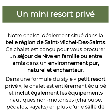
t
Pri
s
Un mini resort privé
S
Group
a
Photo
Notre chalet idéalement situé dans la
i
belle région de Saint-Michel-Des-Saints
.
FAQ
Ce chalet est conçu pour vous procurer
n
un
séjour de rêve en famille ou entre
Nous j
t
amis
dans un
environnement pur,
-
naturel et enchanteu
r.
M
Dans une formule du style «
petit resort
privé
», le chalet est entièrement équipé
i
et
inclut également les équipements
c
nautiques non-motorisés (chaloupe,
h
pédalos, kayaks) en plus d’une
salle de