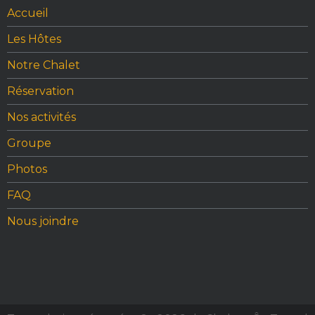
b
r
st
Accueil
o
Les Hôtes
o
Notre Chalet
k
Réservation
Nos activités
Groupe
Photos
FAQ
Nous joindre