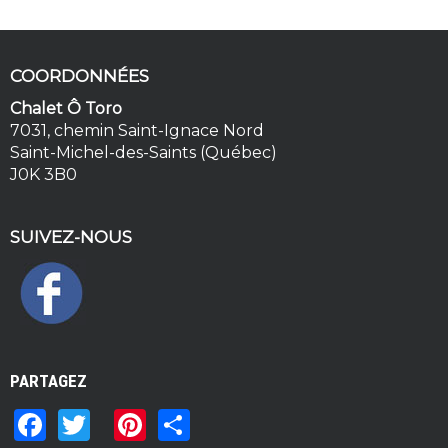
COORDONNÉES
Chalet Ô Toro
7031, chemin Saint-Ignace Nord
Saint-Michel-des-Saints (Québec)
J0K 3B0
SUIVEZ-NOUS
PARTAGEZ
F
T
Pi
S