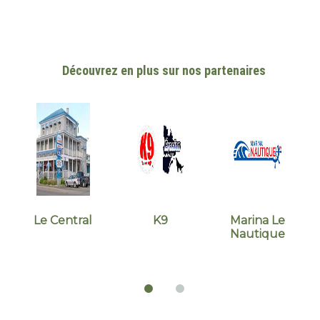
Découvrez en plus sur nos partenaires
Le Central
K9
Marina Le
L
Nautique