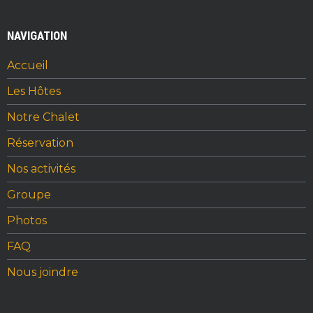
a
w
n
h
c
it
te
ar
NAVIGATION
e
te
re
e
b
r
st
Accueil
o
Les Hôtes
o
Notre Chalet
k
Réservation
Nos activités
Groupe
Photos
FAQ
Nous joindre