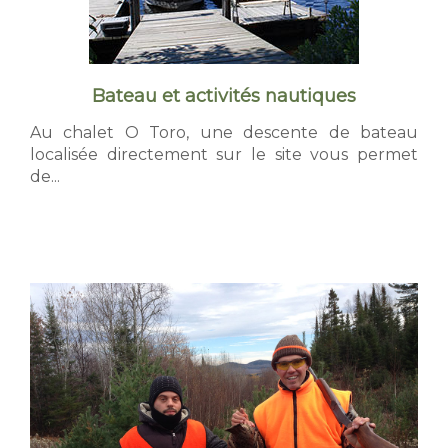
t
Pri
s
S
Group
Bateau et activités nautiques
a
Au chalet O Toro, une descente de bateau
Photo
localisée directement sur le site vous permet
i
de...
FAQ
n
Nous j
t
-
M
i
c
h