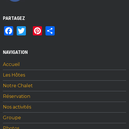
PARTAGEZ
F
T
Pi
S
a
w
n
h
c
it
te
ar
NAVIGATION
e
te
re
e
b
r
st
Accueil
o
Les Hôtes
o
Notre Chalet
k
Réservation
Nos activités
Groupe
Photos