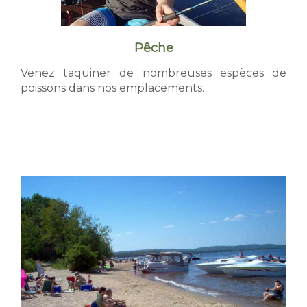
e
l
Pêche
-
Venez taquiner de nombreuses espèces de
poissons dans nos emplacements.
d
e
s
-
S
a
i
n
t