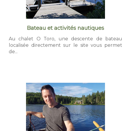
t
Pri
s
S
Group
Bateau et activités nautiques
a
Au chalet O Toro, une descente de bateau
Photo
localisée directement sur le site vous permet
i
de...
FAQ
n
Nous j
t
-
M
i
c
h